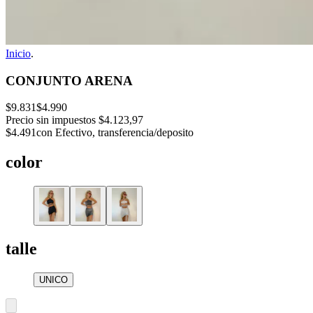
Inicio
.
CONJUNTO ARENA
$9.831
$4.990
Precio sin impuestos
$4.123,97
$4.491
con Efectivo, transferencia/deposito
color
talle
UNICO